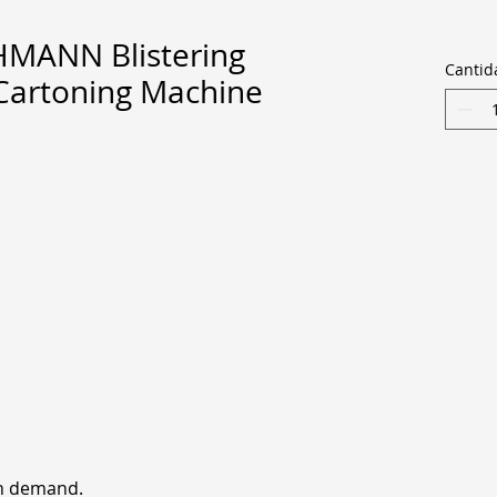
MANN Blistering
Cantid
Cartoning Machine
on demand.